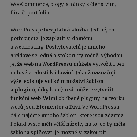
WooCommerce, blogy, stránky s členstvím,
fóra či portfolia.
WordPress je
bezplatná služba
. Jediné, co
potřebujete, je zaplatit si doménu
a webhosting. Poskytovatelů je mnoho
a řádově se jedná o stokoruny ročně. Výhodou
je, že web na WordPressu můžete vytvořit i bez
nulové znalosti kódování. Jak už naznačuji
výše, existuje
velké množství šablon
a pluginů
, díky kterým si můžete vytvořit
funkční web. Velmi oblíbené pluginy na tvorbu
webů jsou
Elementor
a
Divi
. Ve WordPressu
dále najdete mnoho šablon, které jsou zdarma.
Pokud byste měli větší nároky na to, co by měla
šablona splňovat, je možné si zakoupit