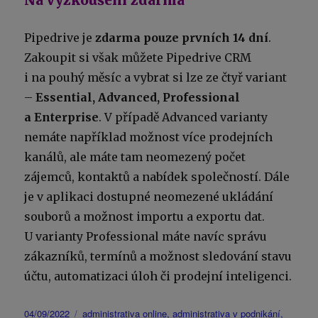
Na vyzkoušení zdarma
Pipedrive je
zdarma pouze prvních 14 dní
.
Zakoupit si však můžete Pipedrive CRM
i na pouhý měsíc a vybrat si lze ze čtyř variant
–
Essential, Advanced, Professional
a Enterprise
. V případě Advanced varianty
nemáte například možnost více prodejních
kanálů, ale máte tam neomezený počet
zájemců, kontaktů a nabídek společností. Dále
je v aplikaci dostupné neomezené ukládání
souborů a možnost importu a exportu dat.
U varianty Professional máte navíc správu
zákazníků, termínů a možnost sledování stavu
účtu, automatizaci úloh či prodejní inteligenci.
Publikováno:
Štítky:
04/09/2022
administrativa online
,
administrativa v podnikání
,