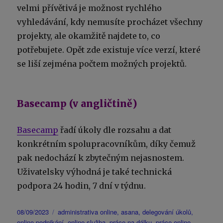
velmi přívětivá je možnost rychlého
vyhledávání, kdy nemusíte procházet všechny
projekty, ale okamžitě najdete to, co
potřebujete. Opět zde existuje více verzí, které
se liší zejména počtem možných projektů.
Basecamp (v angličtině)
Basecamp
řadí úkoly dle rozsahu a dat
konkrétním spolupracovníkům, díky čemuž
pak nedochází k zbytečným nejasnostem.
Uživatelsky výhodná je také technická
podpora 24 hodin, 7 dní v týdnu.
Publikováno:
Štítky:
08/09/2023
administrativa online
,
asana
,
delegování úkolů
,
online podnikání
,
online služba
,
práce na dálku
,
práce online
,