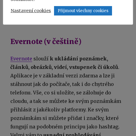
modelů
. Funkce SmartMockups funguje
Nastavení cookies
Přijmout všechny cookies
i v bezplatné verzi.
Evernote (v češtině)
Evernote
slouží
k ukládání poznámek,
článků, obrázků, videí, vstupenek či úkolů
.
Aplikace je v základní verzi zdarma a lze ji
stáhnout jak do počítače, tak i do chytrého
telefonu. Vše, co si uložíte, se zálohuje do
cloudu, a tak se můžete ke svým poznámkám
přihlásit z jakékoliv platformy. Ke svým
poznámkám si můžete přidat i značky, které
fungují na podobném principu jako hashtag.
Velmi vám to
usnadní prohledávání