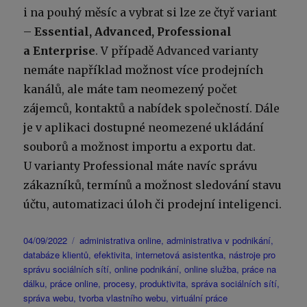
i na pouhý měsíc a vybrat si lze ze čtyř variant
–
Essential, Advanced, Professional
a Enterprise
. V případě Advanced varianty
nemáte například možnost více prodejních
kanálů, ale máte tam neomezený počet
zájemců, kontaktů a nabídek společností. Dále
je v aplikaci dostupné neomezené ukládání
souborů a možnost importu a exportu dat.
U varianty Professional máte navíc správu
zákazníků, termínů a možnost sledování stavu
účtu, automatizaci úloh či prodejní inteligenci.
Publikováno:
Štítky:
04/09/2022
administrativa online
,
administrativa v podnikání
,
databáze klientů
,
efektivita
,
internetová asistentka
,
nástroje pro
správu sociálních sítí
,
online podnikání
,
online služba
,
práce na
dálku
,
práce online
,
procesy
,
produktivita
,
správa sociálních sítí
,
správa webu
,
tvorba vlastního webu
,
virtuální práce