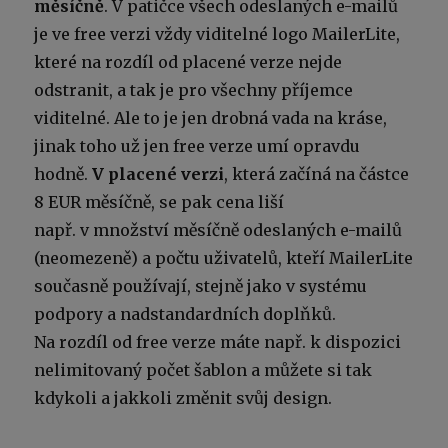
měsíčně
. V patičce všech odeslaných e-mailů
je ve free verzi vždy viditelné logo MailerLite,
které na rozdíl od placené verze nejde
odstranit, a tak je pro všechny příjemce
viditelné. Ale to je jen drobná vada na kráse,
jinak toho už jen free verze umí opravdu
hodně.
V placené verzi
, která začíná na částce
8 EUR měsíčně, se pak cena liší
např. v množství měsíčně odeslaných e-mailů
(neomezeně) a počtu uživatelů, kteří MailerLite
současně používají, stejně jako v systému
podpory a nadstandardních doplňků.
Na rozdíl od free verze máte např. k dispozici
nelimitovaný počet šablon a můžete si tak
kdykoli a jakkoli změnit svůj design.