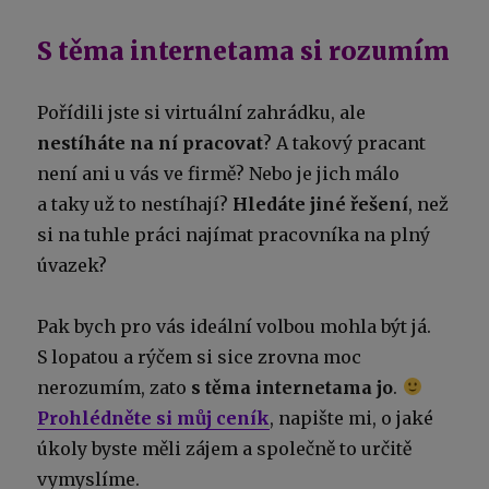
S těma internetama si rozumím
Pořídili jste si virtuální zahrádku, ale
nestíháte na ní pracovat
? A takový pracant
není ani u vás ve firmě? Nebo je jich málo
a taky už to nestíhají?
Hledáte jiné řešení
, než
si na tuhle práci najímat pracovníka na plný
úvazek?
Pak bych pro vás ideální volbou mohla být já.
S lopatou a rýčem si sice zrovna moc
nerozumím, zato
s těma internetama jo
.
Prohlédněte si můj ceník
, napište mi, o jaké
úkoly byste měli zájem a společně to určitě
vymyslíme.