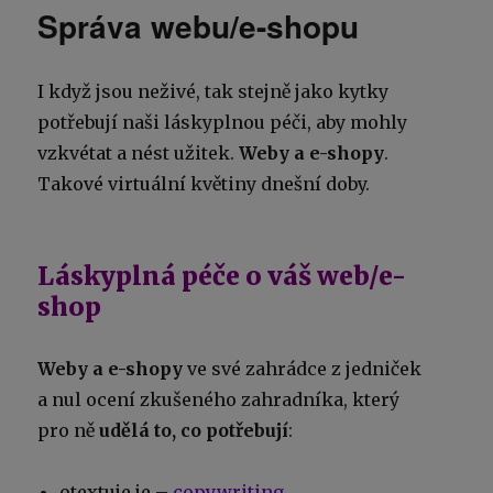
Správa webu/e-shopu
I když jsou neživé, tak stejně jako kytky
potřebují naši láskyplnou péči, aby mohly
vzkvétat a nést užitek.
Weby a e-shopy
.
Takové virtuální květiny dnešní doby.
Láskyplná péče o váš web/e-
shop
Weby a e-shopy
ve své zahrádce z jedniček
a nul ocení zkušeného zahradníka, který
pro ně
udělá to, co potřebují
:
otextuje je –
copywriting