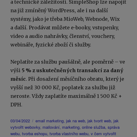
a technické záležitosti. SimpleShop lze napojit
na již zmíněný WordPress, ale i na další
systémy, jako je třeba MioWeb, Webnode, Wix
a další. Prodávat můžete e-booky, vstupenky,
video a audio nahrávky, členství, vouchery,
webináře, fyzické zboží či služby.
Neplatíte za službu paušálně, ale poměrně – ve
výši
5 % z uskutečněných transakcí za daný
měsíc
. Při dosažení měsíčního obratu, který je
vyšší než 30 000 Kč, poplatek za službu již
neroste. Vždy zaplatíte maximálně 1 500 Kč +
DPH.
Publikováno:
Štítky:
03/04/2022
email marketing
,
jak na web
,
jak tvorit web
,
jak
vytvořit webovky
,
mailování
,
marketing
,
online služba
,
správa
webu
,
tvorba eshopu
,
tvorba vlastního webu
,
v čem vytvořit