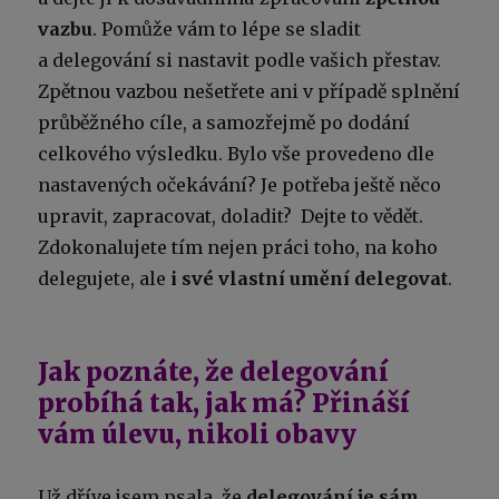
vazbu
. Pomůže vám to lépe se sladit
a delegování si nastavit podle vašich přestav.
Zpětnou vazbou nešetřete ani v případě splnění
průběžného cíle, a samozřejmě po dodání
celkového výsledku. Bylo vše provedeno dle
nastavených očekávání? Je potřeba ještě něco
upravit, zapracovat, doladit? Dejte to vědět.
Zdokonalujete tím nejen práci toho, na koho
delegujete, ale
i své vlastní umění delegovat
.
Jak poznáte, že delegování
probíhá tak, jak má? Přináší
vám úlevu, nikoli obavy
Už dříve jsem psala, že
delegování je sám