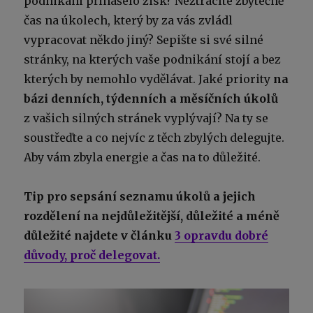
podnikání přinášelo zisk? Neztrácíte zbytečně
čas na úkolech, který by za vás zvládl
vypracovat někdo jiný? Sepište si své silné
stránky, na kterých vaše podnikání stojí a bez
kterých by nemohlo vydělávat. Jaké priority
na
bázi denních, týdenních a měsíčních úkolů
z vašich silných stránek vyplývají? Na ty se
soustřeďte a co nejvíc z těch zbylých delegujte.
Aby vám zbyla energie a čas na to důležité.
Tip pro sepsání seznamu úkolů a jejich
rozdělení na nejdůležitější, důležité a méně
důležité najdete v článku
3 opravdu dobré
důvody, proč delegovat.