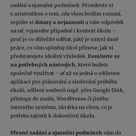
zadání a ujasnění podmínek. Promluvte si
s asistentkou o tom, zda všem bodům rozumí,
sepište si
dotazy a nejasnosti
a vaše odpovědi
na ně, vyjasněte případně i kontext úkolu –
proč je co důležité udělat, jaký je smysl dané
práce, co vám splněný úkol přinese, jak si
představujete ideální výsledek.
Domluvte se
na potřebných nástrojích
, které budete
společně využívat – ať už se jedná o sdílenou
aplikaci pro plánování a sledování průběhu
úkolů, sdílení souborů např. přes Google Disk,
přístupy do mailu, WordPressu či jiného
interního systému, zkrátka na všem, co je
potřeba zajistit k dokončení úkolu.
Přesné zadání a ujasnění podmínek
vám do