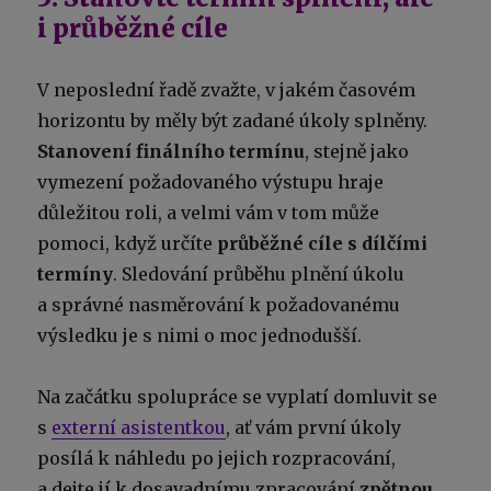
i průběžné cíle
V neposlední řadě zvažte, v jakém časovém
horizontu by měly být zadané úkoly splněny.
Stanovení finálního termínu
, stejně jako
vymezení požadovaného výstupu hraje
důležitou roli, a velmi vám v tom může
pomoci, když určíte
průběžné cíle s dílčími
termíny
. Sledování průběhu plnění úkolu
a správné nasměrování k požadovanému
výsledku je s nimi o moc jednodušší.
Na začátku spolupráce se vyplatí domluvit se
s
externí asistentkou
, ať vám první úkoly
posílá k náhledu po jejich rozpracování,
a dejte jí k dosavadnímu zpracování
zpětnou