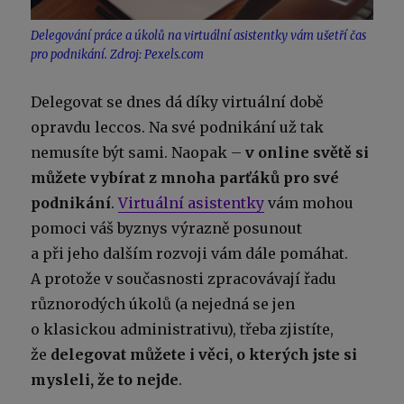
Delegování práce a úkolů na virtuální asistentky vám ušetří čas
pro podnikání. Zdroj: Pexels.com
Delegovat se dnes dá díky virtuální době
opravdu leccos. Na své podnikání už tak
nemusíte být sami. Naopak –
v online světě si
můžete vybírat z mnoha parťáků pro své
podnikání
.
Virtuální asistentky
vám mohou
pomoci váš byznys výrazně posunout
a při jeho dalším rozvoji vám dále pomáhat.
A protože v současnosti zpracovávají řadu
různorodých úkolů (a nejedná se jen
o klasickou administrativu), třeba zjistíte,
že
delegovat můžete i věci, o kterých jste si
mysleli, že to nejde
.