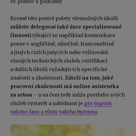
pomoc s podcasty
Kromě této pestré palety všemožných úkolů
můžete delegovat také úzce specializované
činnosti
týkající se například komunikace
pouze v angličtině, němčině, francouzštině
a jiných cizích jazycích nebo vyřizování
různých technických služeb, certifikací
a dalších úkolů vyžadujících specifické
znalosti a zkušenosti.
Záleží na tom, jaké
pracovní zkušenosti má online asistentka
za sebou
– a na čem tedy může portfolio svých
služeb vystavět a nabídnout je
pro úsporu
vašeho času a růstu vašeho byznysu
.