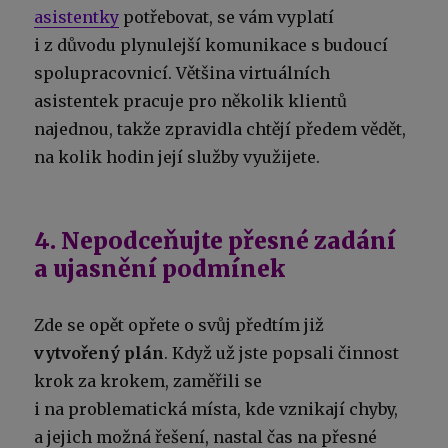
asistentky
potřebovat, se vám vyplatí
i z důvodu plynulejší komunikace s budoucí
spolupracovnicí. Většina virtuálních
asistentek pracuje pro několik klientů
najednou, takže zpravidla chtějí předem vědět,
na kolik hodin její služby využijete.
4. Nepodceňujte přesné zadání
a ujasnění podmínek
Zde se opět opřete o svůj předtím již
vytvořený plán
. Když už jste popsali činnost
krok za krokem, zaměřili se
i na problematická místa, kde vznikají chyby,
a jejich možná řešení, nastal čas na přesné