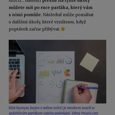
sítích… naštěstí
přesně na tyhle úkoly
můžete mít po ruce parťáka, který vám
s nimi pomůže
. Následně může pomáhat
s dalšími úkoly, které vzniknou, když
poptávek začne přibývat.
Růst byznysu (nejen v online světě) je mnohem snazší se
spolehlivým parťákem vašeho podnikání. Zdroj: Pexels.com