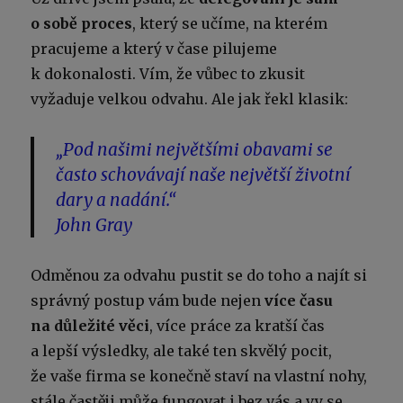
o sobě proces
, který se učíme, na kterém
pracujeme a který v čase pilujeme
k dokonalosti. Vím, že vůbec to zkusit
vyžaduje velkou odvahu. Ale jak řekl klasik:
„Pod našimi největšími obavami se
často schovávají naše největší životní
dary a nadání.“
John Gray
Odměnou za odvahu pustit se do toho a najít si
správný postup vám bude nejen
více času
na důležité věci
, více práce za kratší čas
a lepší výsledky, ale také ten skvělý pocit,
že vaše firma se konečně staví na vlastní nohy,
stále častěji může fungovat i bez vás a vy se