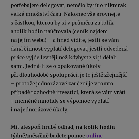
potřebujete delegovat, nemělo by jít o nikterak
velké množství času. Nakonec vše srovnejte
s částkou, kterou by si v průměru za tolik
a tolik hodin naúčtovala (ceník najdete
na jejím webu) – a hned vidíte, jestli se vám
daná činnost vyplatí delegovat, jestli odvedená
práce vyjde levněji než kdybyste si ji dělali
sami. Jedná-li se o opakované úkoly
při dlouhodobé spolupráci, je to ještě zřejmější
– protože jednorázové zaučení je v tomto
případě rozhodně investicí, která se vám vrátí
-, nicméně mnohdy se výpomoc vyplatí
i na jednorázové úkoly.
Mít alespoň hrubý odhad,
na kolik hodin
týdně/měsíčně
budete pomoc
online