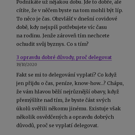
Podnikáte už nějakou dobu. Jde to dobře, ale
cítíte, že v něčem byste na tom mohli být líp.
To něco je čas. Obzvlášť v dnešní covidové
době, kdy nejspíš potřebujete víc času
na rodinu. Jenže zároveň tím nechcete
ochudit svůj byznys. Co s tím?
3 opravdu dobré důvody, proč delegovat
19/10/2020
Fakt se mi to delegování vyplatí? Co když
jen přijdu o čas, peníze, know-how…? Chápu,
že vám hlavou běží nejrůznější obavy, když
přemýšlíte nad tím, že byste část svých
úkolů svěřili někomu jinému. Existuje však
několik osvědčených a opravdu dobrých
důvodů, proč se vyplatí delegovat.