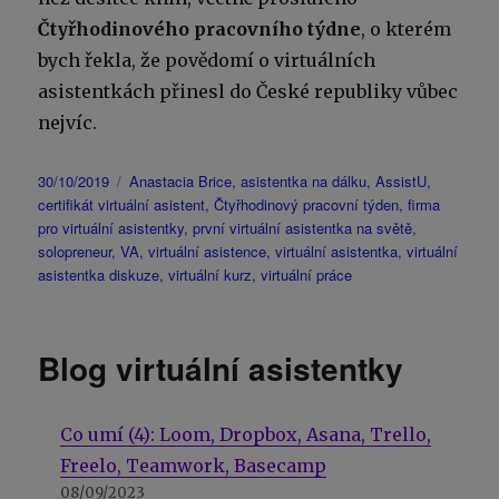
Čtyřhodinového pracovního týdne
, o kterém
bych řekla, že povědomí o virtuálních
asistentkách přinesl do České republiky vůbec
nejvíc.
Publikováno:
Štítky:
30/10/2019
Anastacia Brice
,
asistentka na dálku
,
AssistU
,
certifikát virtuální asistent
,
Čtyřhodinový pracovní týden
,
firma
pro virtuální asistentky
,
první virtuální asistentka na světě
,
solopreneur
,
VA
,
virtuální asistence
,
virtuální asistentka
,
virtuální
asistentka diskuze
,
virtuální kurz
,
virtuální práce
Blog virtuální asistentky
Co umí (4): Loom, Dropbox, Asana, Trello,
Freelo, Teamwork, Basecamp
08/09/2023