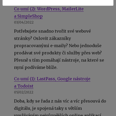
Co umí (2): WordPress, MailerLite
a SimpleShop
03/04/2022
Potřebujete snadno tvořit své webové
stránky? Oslovit zákazníky
propracovanými e-maily? Nebo jednoduše
prodávat své produkty či služby přes web?
Přesně s tím pomáhají nástroje, na které se
nyní podíváme blíže.
Co umí (1): LastPass, Google nástroje
a Todoist
05/02/2022
Doba, kdy se řada z nás víc a víc přesouvá do
digitálu, je spojená taky s větším
využíváním nejrůznějších online aplikací.