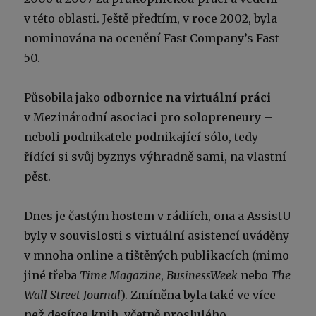
v této oblasti. Ještě předtím, v roce 2002, byla
nominována na ocenění Fast Company’s Fast
50.
Působila jako
odbornice na virtuální práci
v Mezinárodní asociaci pro solopreneury –
neboli podnikatele podnikající sólo, tedy
řídící si svůj byznys výhradně sami, na vlastní
pěst.
Dnes je častým hostem v rádiích, ona a AssistU
byly v souvislosti s virtuální asistencí uváděny
v mnoha online a tištěných publikacích (mimo
jiné třeba
Time Magazine
,
BusinessWeek
nebo
The
Wall Street Journal
). Zmíněna byla také ve více
než desítce knih, včetně proslulého