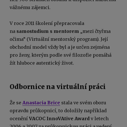
vážnému zájemci.
V roce 2011 školení přepracovala
na
samostudium s mentorem
„mezi čtyřma
očima“ (Virtuální mentorský program). Její
obchodní model vždy byl a je určen zejména
pro ženy, kterým podle své filozofie pomáhá
žít hluboce autentický život.
Odbornice na virtuální práci
Že se
Anastacia Brice
stala ve svém oboru
opravdu průkopnicí, to doložily například
ocenění
VACOC InnoVAtive Award
v letech
2006 a 2007 za průkopnickou práci a vedení