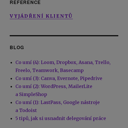
REFERENCE
VYJÁDŘENÍ KLIENTŮ
BLOG
Co umí (4): Loom, Dropbox, Asana, Trello,
Freelo, Teamwork, Basecamp
Co umí (3): Canva, Evernote, Pipedrive
Co umí (2): WordPress, MailerLite
a SimpleShop
Co umí (1): LastPass, Google nástroje
a Todoist
5 tipů, jak si usnadnit delegování práce