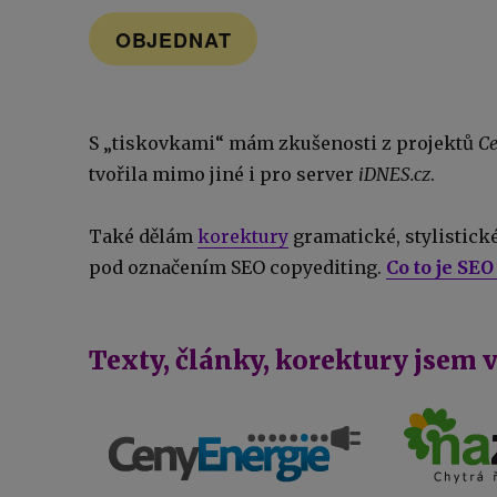
OBJEDNAT
S „tiskovkami“ mám zkušenosti z projektů
Ce
tvořila mimo jiné i pro server
iDNES.cz
.
Také dělám
korektury
gramatické, stylistick
pod označením SEO copyediting.
Co to je SE
Texty, články, korektury jsem 