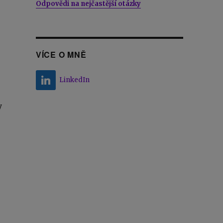
Odpovědi na nejčastější otázky
VÍCE O MNĚ
LinkedIn
y