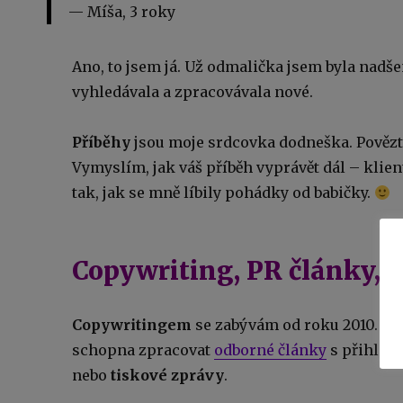
Míša, 3 roky
Ano, to jsem já. Už odmalička jsem byla nadše
vyhledávala a zpracovávala nové.
Příběhy
jsou moje srdcovka dodneška. Povězte
Vymyslím, jak váš příběh vyprávět dál – klien
tak, jak se mně líbily pohádky od babičky.
Copywriting, PR články, o
Copywritingem
se zabývám od roku 2010. Tv
schopna zpracovat
odborné články
s přihléd
nebo
tiskové zprávy
.