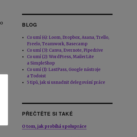
bo
BLOG
Co umí (4): Loom, Dropbox, Asana, Trello,
Freelo, Teamwork, Basecamp
Co umí (3): Canva, Evernote, Pipedrive
Co umí (2): WordPress, MailerLite
a SimpleShop
Co umí (1): LastPass, Google nástroje
a Todoist
5 tipů, jak si usnadnit delegování práce
PŘEČTĚTE SI TAKÉ
O tom, jak probíhá spolupráce