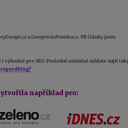
nyEnergie.cz
a
EnergetickaPoradna.cz
. PR články jsem
é i výhodné pro SEO. Posledně zmíněné můžete najít tak
O copyediting?
vytvořila například pro: