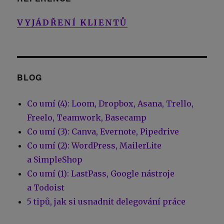
VYJÁDŘENÍ KLIENTŮ
BLOG
Co umí (4): Loom, Dropbox, Asana, Trello,
Freelo, Teamwork, Basecamp
Co umí (3): Canva, Evernote, Pipedrive
Co umí (2): WordPress, MailerLite
a SimpleShop
Co umí (1): LastPass, Google nástroje
a Todoist
5 tipů, jak si usnadnit delegování práce