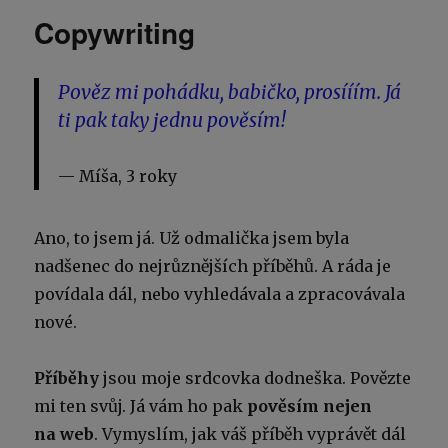
Copywriting
Pověz mi pohádku, babičko, prosííím. Já
ti pak taky jednu pověsím!
Míša, 3 roky
Ano, to jsem já. Už odmalička jsem byla
nadšenec do nejrůznějších příběhů. A ráda je
povídala dál, nebo vyhledávala a zpracovávala
nové.
Příběhy
jsou moje srdcovka dodneška. Povězte
mi ten svůj. Já vám ho pak
pověsím nejen
na web
. Vymyslím, jak váš příběh vyprávět dál