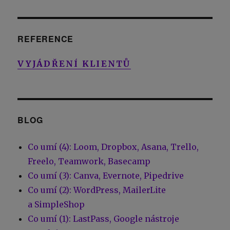
REFERENCE
VYJÁDŘENÍ KLIENTŮ
BLOG
Co umí (4): Loom, Dropbox, Asana, Trello,
Freelo, Teamwork, Basecamp
Co umí (3): Canva, Evernote, Pipedrive
Co umí (2): WordPress, MailerLite
a SimpleShop
Co umí (1): LastPass, Google nástroje