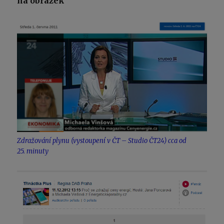
na obrázek
Zdražování plynu (vystoupení v ČT – Studio ČT24) cca od
25. minuty