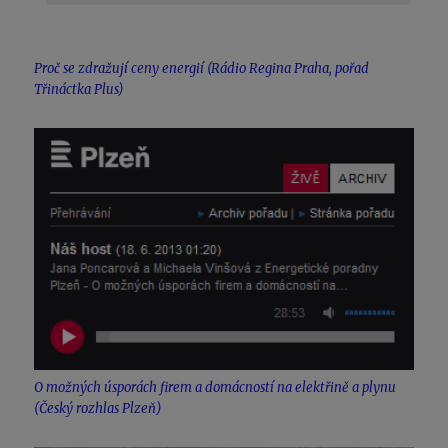
Proč se zdražují ceny energií (Rádio Regina Praha, pořad
Třináctka Plus)
O možných úsporách firem a domácností na elektřině a plynu
(Český rozhlas Plzeň)