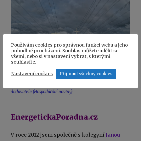
Používám cookies pro správnou funkci webu a jeho
pohodlné procházení. Souhlas můžete udělit se
všemi, nebo si v nastavení vybrat, s kterými
souhlasíte.
Nastavení cookies
Přijmout všechny cookies
Jak platit méně za elektřinu a na co si dát pozor při změně
dodavatele (Hospodářské noviny)
EnergetickaPoradna.cz
V roce 2012 jsem společně s kolegyní
Janou